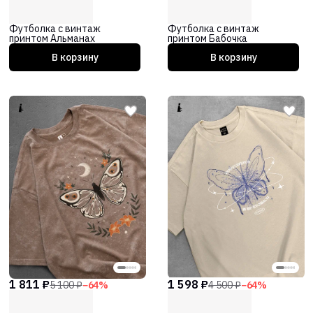
Футболка с винтаж
Футболка с винтаж
принтом Альманах
принтом Бабочка
В корзину
В корзину
1 811 ₽
1 598 ₽
5 100 ₽
−
64
%
4 500 ₽
−
64
%