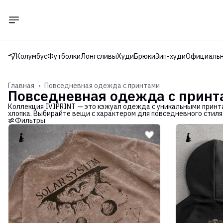
Колумбус
Футболки
Лонгсливы
Худи
Брюки
Зип-худи
Официальн
Главная
›
Повседневная одежда с принтами
Повседневная одежда с принт
Коллекция IVIPRINT — это кэжуал одежда с уникальными принта
хлопка. Выбирайте вещи с характером для повседневного стиля
Фильтры