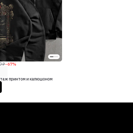
0 ₽
−
67
%
интаж принтом и капюшоном