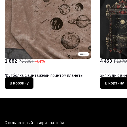
1 882 ₽
4 453 ₽
5 300 ₽
−
64
%
13 70
Футболка с винтажным принтом планеты
Зип худи с в
В корзину
В корзину
Стиль который говорит за тебя