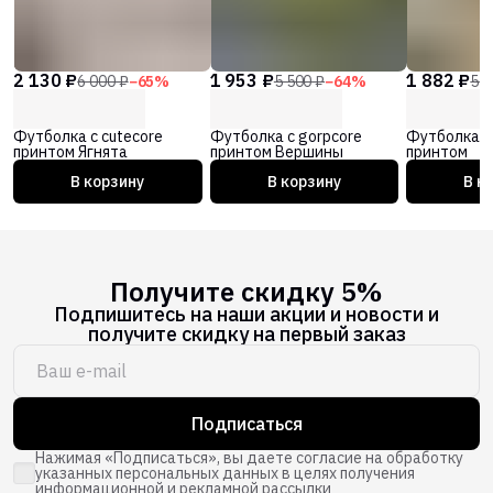
2 130 ₽
1 953 ₽
1 882 ₽
6 000 ₽
−
65
%
5 500 ₽
−
64
%
5 3
Футболка с cutecore
Футболка с gorpcore
Футболка с 
принтом Ягнята
принтом Вершины
принтом
В корзину
В корзину
В к
Получите скидку 5%
Подпишитесь на наши акции и новости и
получите скидку на первый заказ
Подписаться
Нажимая «Подписаться», вы даете согласие на обработку
указанных персональных данных в целях получения
информационной и рекламной рассылки