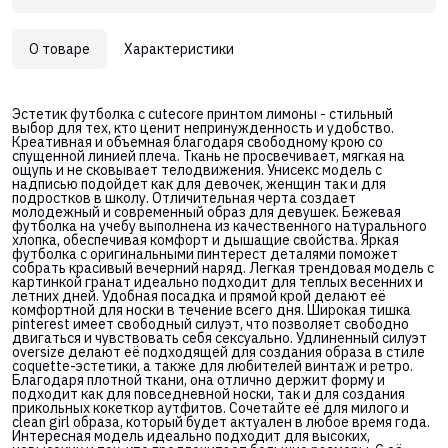
О товаре
Характеристики
Эстетик футболка с cutecore принтом лимоны - стильный
выбор для тех, кто ценит непринужденность и удобство.
Креативная и объемная благодаря свободному крою со
спущенной линией плеча. Ткань не просвечивает, мягкая на
ощупь и не сковывает телодвижения. Унисекс модель с
надписью подойдет как для девочек, женщин так и для
подростков в школу. Отличительная черта создает
молодежный и современный образ для девушек. Бежевая
футболка на учебу выполнена из качественного натурального
хлопка, обеспечивая комфорт и дышащие свойства. Яркая
футболка с оригинальными пинтерест деталями поможет
собрать красивый вечерний наряд. Легкая трендовая модель с
картинкой гранат идеально подходит для теплых весенних и
летних дней. Удобная посадка и прямой крой делают её
комфортной для носки в течение всего дня. Широкая тишка
pinterest имеет свободный силуэт, что позволяет свободно
двигаться и чувствовать себя сексуально. Удлиненный силуэт
oversize делают её подходящей для создания образа в стиле
coquette-эстетики, а также для любителей винтаж и ретро.
Благодаря плотной ткани, она отлично держит форму и
подходит как для повседневной носки, так и для создания
прикольных кокеткор аутфитов. Сочетайте её для милого и
clean girl образа, который будет актуален в любое время года.
Интересная модель идеально подходит для высоких,