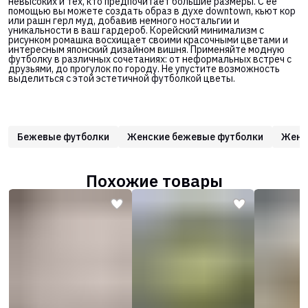
невысоких и тех, кто предпочитает большие размеры. С её
помощью вы можете создать образ в духе downtown, кьют кор
или рашн герл муд, добавив немного ностальгии и
уникальности в ваш гардероб. Корейский минимализм с
рисунком ромашка восхищает своими красочными цветами и
интересным японский дизайном вишня. Применяйте модную
футболку в различных сочетаниях: от неформальных встреч с
друзьями, до прогулок по городу. Не упустите возможность
выделиться с этой эстетичной футболкой цветы.
Бежевые футболки
Женские бежевые футболки
Женс
Похожие товары