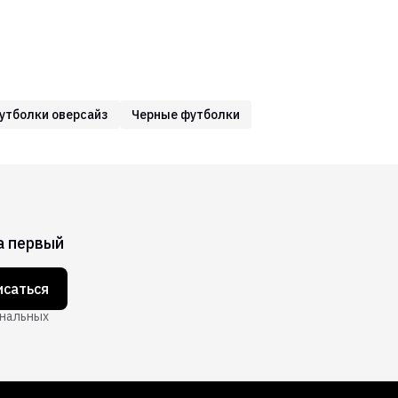
утболки оверсайз
Черные футболки
а первый
саться
ональных