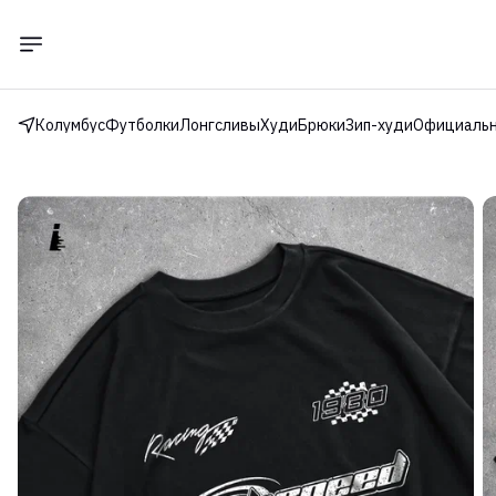
Колумбус
Футболки
Лонгсливы
Худи
Брюки
Зип-худи
Официальн