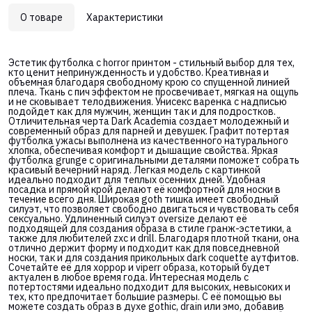
О товаре
Характеристики
Эстетик футболка с horror принтом - стильный выбор для тех,
кто ценит непринужденность и удобство. Креативная и
объемная благодаря свободному крою со спущенной линией
плеча. Ткань с пич эффектом не просвечивает, мягкая на ощупь
и не сковывает телодвижения. Унисекс варенка с надписью
подойдет как для мужчин, женщин так и для подростков.
Отличительная черта Dark Academia создает молодежный и
современный образ для парней и девушек. Графит потертая
футболка ужасы выполнена из качественного натурального
хлопка, обеспечивая комфорт и дышащие свойства. Яркая
футболка grunge с оригинальными деталями поможет собрать
красивый вечерний наряд. Легкая модель с картинкой
идеально подходит для теплых осенних дней. Удобная
посадка и прямой крой делают её комфортной для носки в
течение всего дня. Широкая goth тишка имеет свободный
силуэт, что позволяет свободно двигаться и чувствовать себя
сексуально. Удлиненный силуэт oversize делают её
подходящей для создания образа в стиле гранж-эстетики, а
также для любителей zxc и drill. Благодаря плотной ткани, она
отлично держит форму и подходит как для повседневной
носки, так и для создания прикольных dark coquette аутфитов.
Сочетайте её для хоррор и viperr образа, который будет
актуален в любое время года. Интересная модель с
потертостями идеально подходит для высоких, невысоких и
тех, кто предпочитает большие размеры. С её помощью вы
можете создать образ в духе gothic, drain или эмо, добавив