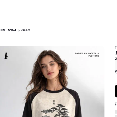
ые точки продаж
Г
Р