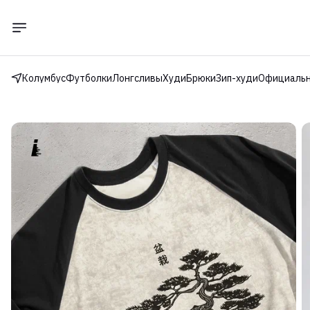
Колумбус
Футболки
Лонгсливы
Худи
Брюки
Зип-худи
Официальн