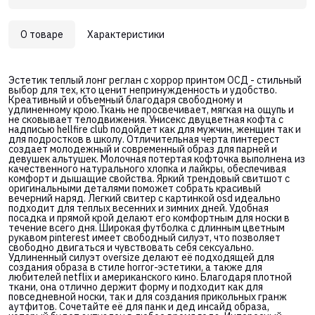
О товаре
Характеристики
Эстетик теплый лонг реглан с хоррор принтом ОСД - стильный
выбор для тех, кто ценит непринужденность и удобство.
Креативный и объемный благодаря свободному и
удлиненному крою.Ткань не просвечивает, мягкая на ощупь и
не сковывает телодвижения. Унисекс двуцветная кофта с
надписью hellfire club подойдет как для мужчин, женщин так и
для подростков в школу. Отличительная черта пинтерест
создает молодежный и современный образ для парней и
девушек альтушек. Молочная потертая кофточка выполнена из
качественного натурального хлопка и лайкры, обеспечивая
комфорт и дышащие свойства. Яркий трендовый свитшот с
оригинальными деталями поможет собрать красивый
вечерний наряд. Легкий свитер с картинкой osd идеально
подходит для теплых весенних и зимних дней. Удобная
посадка и прямой крой делают его комфортным для носки в
течение всего дня. Широкая футболка с длинным цветным
рукавом pinterest имеет свободный силуэт, что позволяет
свободно двигаться и чувствовать себя сексуально.
Удлиненный силуэт oversize делают её подходящей для
создания образа в стиле horror-эстетики, а также для
любителей netflix и американского кино. Благодаря плотной
ткани, она отлично держит форму и подходит как для
повседневной носки, так и для создания прикольных гранж
аутфитов. Сочетайте её для панк и дед инсайд образа,