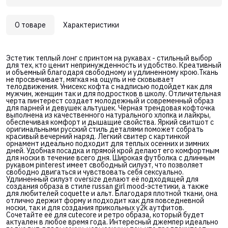
О товаре
Характеристики
Эстетик теплый лонг с принтом на рукавах - стильный выбор
для тех, кто ценит непринужденность и удобство. Креативный
и объемный благодаря свободному и удлиненному крою.Ткань
не просвечивает, мягкая на ощупь и не сковывает
телодвижения. Унисекс кофта с надписью подойдет как для
мужчин, женщин так и для подростков в школу. Отличительная
черта пинтерест создает молодежный и современный образ
для парней и девушек альтушек. Черная трендовая кофточка
выполнена из качественного натурального хлопка и лайкры,
обеспечивая комфорт и дышащие свойства. Яркий свитшот с
оригинальными русский стиль деталями поможет собрать
красивый вечерний наряд. Легкий свитер с картинкой
орнамент идеально подходит для теплых осенних и зимних
дней. Удобная посадка и прямой крой делают его комфортным
для носки в течение всего дня. Широкая футболка с длинным
рукавом pinterest имеет свободный силуэт, что позволяет
свободно двигаться и чувствовать себя сексуально.
Удлиненный силуэт oversize делают её подходящей для
создания образа в стиле russan girl mood-эстетики, а также
для любителей coquette и альт. Благодаря плотной ткани, она
отлично держит форму и подходит как для повседневной
носки, так и для создания прикольных y2k аутфитов.
Сочетайте её для cutecore и ретро образа, который будет
актуален в любое время года. Интересный джемпер идеально