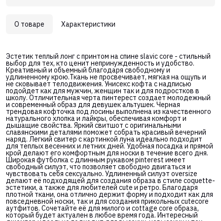
О товаре
Характеристики
Эстетик теплый лонг с принтом на спине slavic core - стильный
выбор для тех, кто ценит непринужденность и удобство.
Креативный и объемный благодаря свободному и
удлиненному крою.Ткань не просвечивает, мягкая на ощупь и
не сковывает телодвижения. Унисекс кофта с надписью
подойдет как для мужчин, женщин так и для подростков в
школу. Отличительная черта пинтерест создает молодежный
и современный образ для девушек альтушек. Черная
трендовая кофточка под лосины выполнена из качественного
натурального хлопка и лайкры, обеспечивая комфорт и
дышащие свойства. Яркий свитшот с оригинальными
славянскими деталями поможет собрать красивый вечерний
наряд. Легкий свитер с картинкой луна идеально подходит
для теплых весенних и летних дней. Удобная посадка и прямой
крой делают его комфортным для носки в течение всего дня.
Широкая футболка с длинным рукавом pinterest имеет
свободный силуэт, что позволяет свободно двигаться и
чувствовать себя сексуально. Удлиненный силуэт oversize
делают её подходящей для создания образа в стиле coquette-
эстетики, а также для любителей cute и ретро. Благодаря
плотной ткани, она отлично держит форму и подходит как для
повседневной носки, так и для создания прикольных cutecore
аутфитов. Сочетайте её для милого и cottage core образа,
который будет актуален в любое время года. Интересный