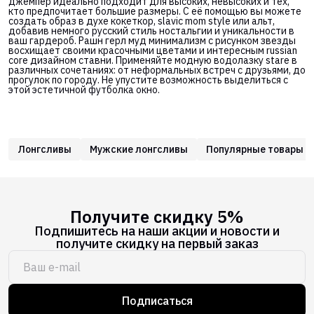
джемпер идеально подходит для высоких, невысоких и тех,
кто предпочитает большие размеры. С её помощью вы можете
создать образ в духе кокеткор, slavic mom style или альт,
добавив немного русский стиль ностальгии и уникальности в
ваш гардероб. Рашн герл муд минимализм с рисунком звезды
восхищает своими красочными цветами и интересным russian
core дизайном ставни. Применяйте модную водолазку stare в
различных сочетаниях: от неформальных встреч с друзьями, до
прогулок по городу. Не упустите возможность выделиться с
этой эстетичной футболка окно.
Лонгсливы
Мужские лонгсливы
Популярные товары
Получите скидку 5%
Подпишитесь на наши акции и новости и
получите скидку на первый заказ
Подписаться