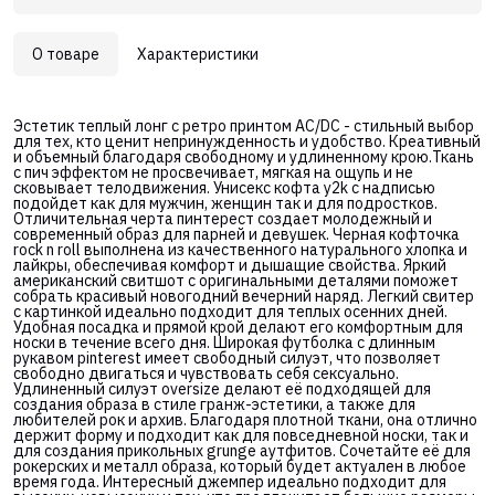
О товаре
Характеристики
Эстетик теплый лонг с ретро принтом AC/DC - стильный выбор
для тех, кто ценит непринужденность и удобство. Креативный
и объемный благодаря свободному и удлиненному крою.Ткань
с пич эффектом не просвечивает, мягкая на ощупь и не
сковывает телодвижения. Унисекс кофта y2k с надписью
подойдет как для мужчин, женщин так и для подростков.
Отличительная черта пинтерест создает молодежный и
современный образ для парней и девушек. Черная кофточка
rock n roll выполнена из качественного натурального хлопка и
лайкры, обеспечивая комфорт и дышащие свойства. Яркий
американский свитшот с оригинальными деталями поможет
собрать красивый новогодний вечерний наряд. Легкий свитер
с картинкой идеально подходит для теплых осенних дней.
Удобная посадка и прямой крой делают его комфортным для
носки в течение всего дня. Широкая футболка с длинным
рукавом pinterest имеет свободный силуэт, что позволяет
свободно двигаться и чувствовать себя сексуально.
Удлиненный силуэт oversize делают её подходящей для
создания образа в стиле гранж-эстетики, а также для
любителей рок и архив. Благодаря плотной ткани, она отлично
держит форму и подходит как для повседневной носки, так и
для создания прикольных grunge аутфитов. Сочетайте её для
рокерских и металл образа, который будет актуален в любое
время года. Интересный джемпер идеально подходит для