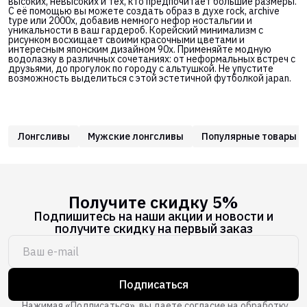
высоких, невысоких и тех, кто предпочитает большие размеры.
С её помощью вы можете создать образ в духе rock, archive
type или 2000х, добавив немного нефор ностальгии и
уникальности в ваш гардероб. Корейский минимализм с
рисунком восхищает своими красочными цветами и
интересным японским дизайном 90х. Применяйте модную
водолазку в различных сочетаниях: от неформальных встреч с
друзьями, до прогулок по городу с альтушкой. Не упустите
возможность выделиться с этой эстетичной футболкой japan.
Лонгсливы
Мужские лонгсливы
Популярные товары
Получите скидку 5%
Подпишитесь на наши акции и новости и
получите скидку на первый заказ
Подписаться
Нажимая «Подписаться», вы даете согласие на обработку