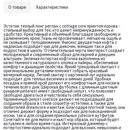
О товаре
Характеристики
Эстетик теплый лонг реглан с cottage core принтом корова -
стильный выбор для тех, кто ценит непринужденность и
удобство. Креативный и объемный благодаря свободному и
удлиненному крою.Ткань не просвечивает, мягкая на ощупь и
не сковывает телодвижения. Унисекс двуцветная кофта с
надписью подойдет как для девочек, женщин так и для
подростков в школу. Отличительная черта пинтерест создает
молодежный и современный образ для парней и девушек
альтушек. Зеленая потертая кофточка выполнена из
качественного натурального хлопка и лайкры, обеспечивая
комфорт и дышащие свойства. Яркий трендовый свитшот с
оригинальными деталями поможет собрать красивый
вечерний наряд. Легкий свитер с картинкой луг идеально
подходит для теплых весенних и зимних дней. Удобная
посадка и прямой крой делают его комфортным для носки в
течение всего дня. Широкая футболка с длинным цветным
рукавом pinterest имеет свободный силуэт, что позволяет
свободно двигаться и чувствовать себя сексуально.
Удлиненный силуэт oversize делают её подходящей для
создания образа в стиле coquette-эстетики, а также для
любителей dreamcore и винтаж. Благодаря плотной ткани, она
отлично держит форму и подходит как для повседневной
носки, так и для создания прикольных cutecore аутфитов.
Сочетайте её для милого и кьют кор образа, который будет
актуален в любое время года. Интересный джемпер с
потертостями идеально подходит для высоких, невысоких и