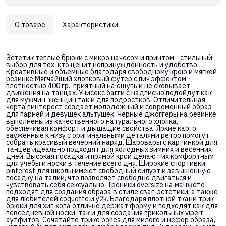
О товаре
Характеристики
Эстетик теплые брюки с микро начесом и принтом - стильный
выбор для тех, кто ценит непринужденность и удобство.
Креативные и объемные благодаря свободному крою и мягкой
резинке.Мягчайший хлопковый футер с пич эффектом
плотностью 400 гр., приятный на ощупь и не сковывает
движения на танцах. Унисекс багги с надписью подойдут как
для мужчин, женщин так и для подростков. Отличительная
черта пинтерест создает молодежный и современный образ
для парней и девушек альтушек. Черные джоггеры на резинке
выполнены из качественного натурального хлопка,
обеспечивая комфорт и дышащие свойства. Яркие карго
зауженные к низу с оригинальными деталями ретро помогут
собрать красивый вечерний наряд. Шаровары с картинкой для
танцев идеально подходят для холодных зимних и весенних
дней. Высокая посадка и прямой крой делают их комфортным
для учебы и носки в течение всего дня. Широкие спортивки
pinterest для школы имеют свободный силуэт и завышенную
посадку на талии, что позволяет свободно двигаться и
чувствовать себя сексуально. Треники oversize на манжете
подходят для создания образа в стиле сваг-эстетики, а также
для любителей coquette и y2k. Благодаря плотной ткани трик
брюки для хип хопа отлично держат форму и подходят как для
повседневной носки, так и для создания прикольных viperr
аутфитов. Сочетайте трико bones для милого и нефор образа,