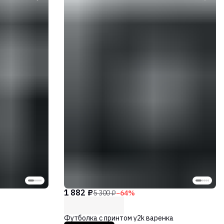
1 882 ₽
5 300 ₽
−
64
%
Футболка с принтом y2k варенка