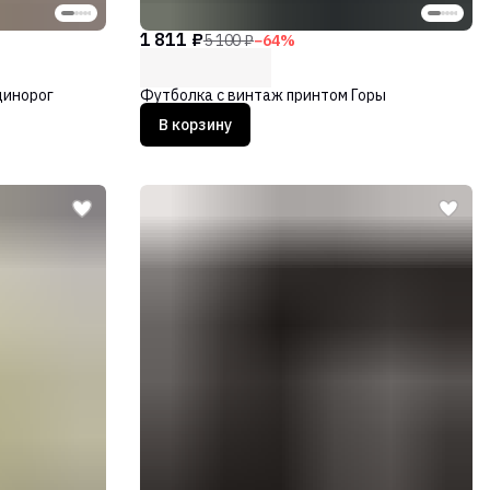
1 811 ₽
5 100 ₽
−
64
%
динорог
Футболка с винтаж принтом Горы
В корзину