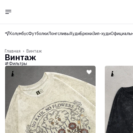
Колумбус
Футболки
Лонгсливы
Худи
Брюки
Зип-худи
Официальн
Главная
›
Винтаж
Винтаж
Фильтры