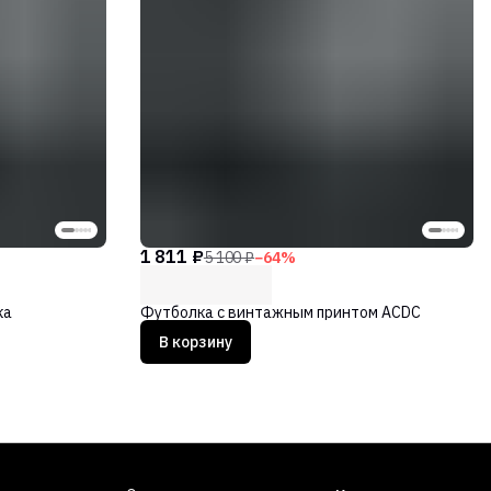
1 811 ₽
5 100 ₽
−
64
%
ка
Футболка с винтажным принтом ACDC
В корзину