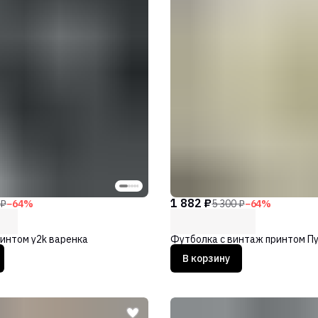
1 882 ₽
 ₽
−
64
%
5 300 ₽
−
64
%
интом y2k варенка
Футболка с винтаж принтом П
В корзину