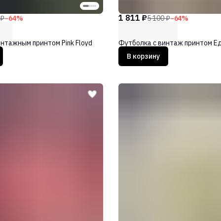
1 811 ₽
 ₽
−
64
%
5 100 ₽
−
64
%
нтажным принтом Pink Floyd
Футболка с винтаж принтом Е
В корзину