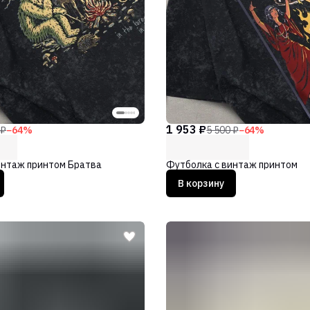
1 953 ₽
 ₽
−
64
%
5 500 ₽
−
64
%
интаж принтом Братва
Футболка с винтаж принтом
В корзину