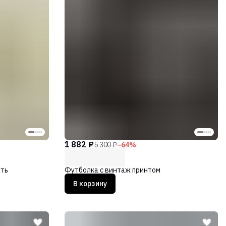
1 882 ₽
5 300 ₽
−
64
%
уть
Футболка с винтаж принтом
В корзину