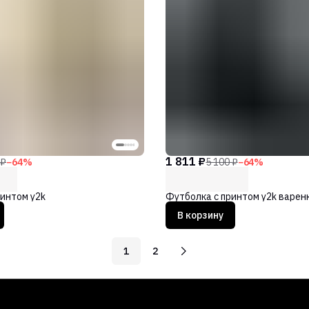
1 811 ₽
 ₽
−
64
%
5 100 ₽
−
64
%
интом y2k
Футболка с принтом y2k варен
В корзину
1
2