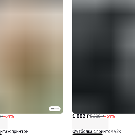
1 882 ₽
 ₽
−
64
%
5 300 ₽
−
64
%
интаж принтом
Футболка с принтом y2k