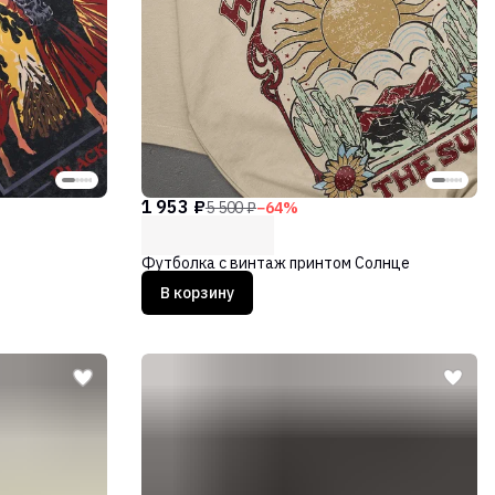
1 953 ₽
5 500 ₽
−
64
%
Футболка с винтаж принтом Солнце
В корзину