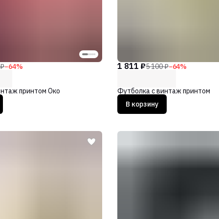
1 811 ₽
 ₽
−
64
%
5 100 ₽
−
64
%
интаж принтом Око
Футболка с винтаж принтом
В корзину