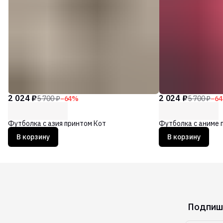
2 024 ₽
2 024 ₽
5 700 ₽
−
64
%
5 700 ₽
−
64
Футболка с азия принтом Кот
Футболка с аниме 
В корзину
В корзину
Подпиши