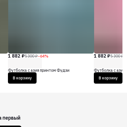
1 882 ₽
1 882 ₽
5 300 ₽
−
64
%
5 300 ₽
−
Футболка с азия принтом Фудзи
Футболка с азия
В корзину
В корзину
а первый