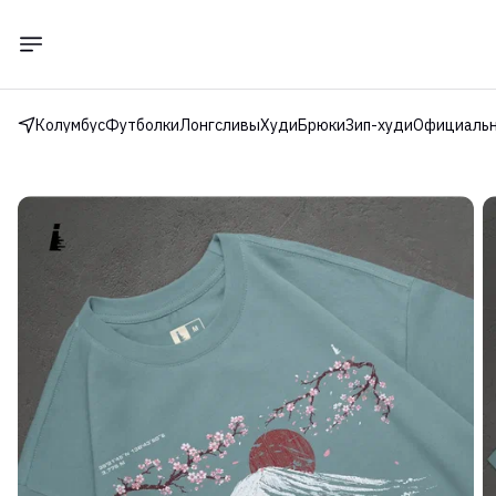
Колумбус
Футболки
Лонгсливы
Худи
Брюки
Зип-худи
Официальн