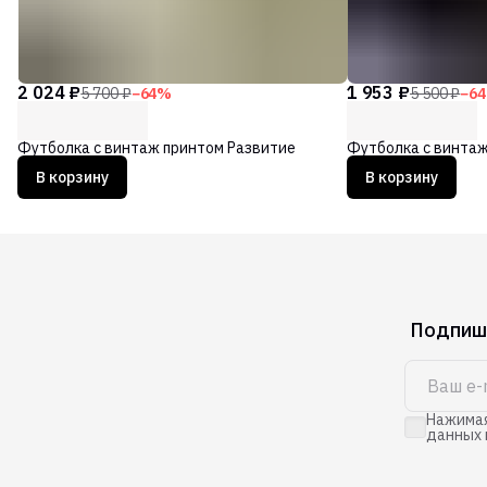
2 024 ₽
1 953 ₽
5 700 ₽
−
64
%
5 500 ₽
−
64
Футболка с винтаж принтом Развитие
Футболка с винтаж
В корзину
В корзину
Подпиши
Нажимая
данных 