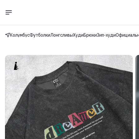
Колумбус
Футболки
Лонгсливы
Худи
Брюки
Зип-худи
Официальн