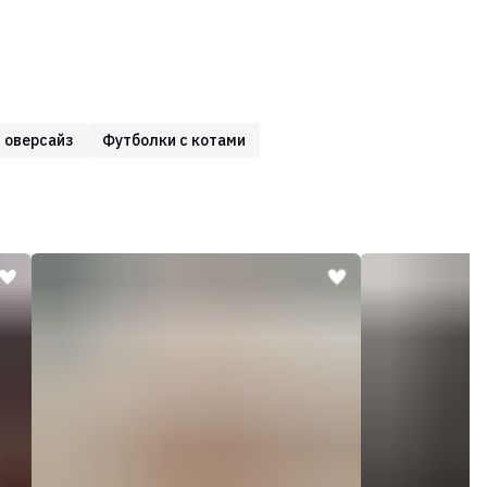
 оверсайз
Футболки с котами