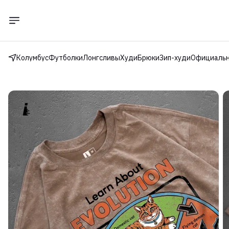
Колумбус
Футболки
Лонгсливы
Худи
Брюки
Зип-худи
Официальн