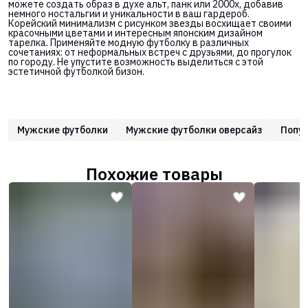
можете создать образ в духе альт, панк или 2000х, добавив
немного ностальгии и уникальности в ваш гардероб.
Корейский минимализм с рисунком звезды восхищает своими
красочными цветами и интересным японским дизайном
тарелка. Применяйте модную футболку в различных
сочетаниях: от неформальных встреч с друзьями, до прогулок
по городу. Не упустите возможность выделиться с этой
эстетичной футболкой бизон.
Мужские футболки
Мужские футболки оверсайз
Попу
Похожие товары