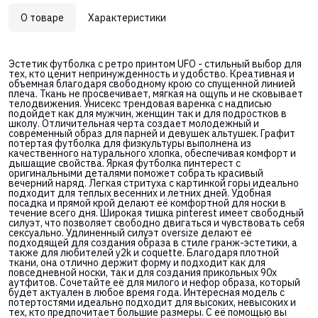
О товаре
Характеристики
Эстетик футболка с ретро принтом UFO - стильный выбор для
тех, кто ценит непринужденность и удобство. Креативная и
объемная благодаря свободному крою со спущенной линией
плеча. Ткань не просвечивает, мягкая на ощупь и не сковывает
телодвижения. Унисекс трендовая варенка с надписью
подойдет как для мужчин, женщин так и для подростков в
школу. Отличительная черта создает молодежный и
современный образ для парней и девушек альтушек. Графит
потертая футболка для физкультуры выполнена из
качественного натурального хлопка, обеспечивая комфорт и
дышащие свойства. Яркая футболка пинтерест с
оригинальными деталями поможет собрать красивый
вечерний наряд. Легкая стритуха с картинкой горы идеально
подходит для теплых весенних и летних дней. Удобная
посадка и прямой крой делают её комфортной для носки в
течение всего дня. Широкая тишка pinterest имеет свободный
силуэт, что позволяет свободно двигаться и чувствовать себя
сексуально. Удлиненный силуэт oversize делают её
подходящей для создания образа в стиле гранж-эстетики, а
также для любителей y2k и coquette. Благодаря плотной
ткани, она отлично держит форму и подходит как для
повседневной носки, так и для создания прикольных 90х
аутфитов. Сочетайте её для милого и нефор образа, который
будет актуален в любое время года. Интересная модель с
потертостями идеально подходит для высоких, невысоких и
тех, кто предпочитает большие размеры. С её помощью вы