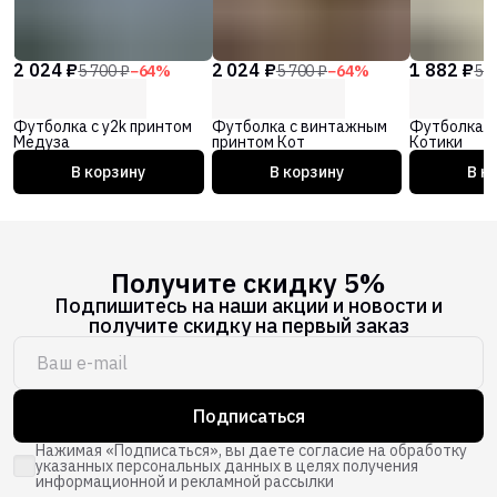
2 024 ₽
2 024 ₽
1 882 ₽
5 700 ₽
−
64
%
5 700 ₽
−
64
%
5 3
Футболка с y2k принтом
Футболка с винтажным
Футболка с
Медуза
принтом Кот
Котики
В корзину
В корзину
В к
Получите скидку 5%
Подпишитесь на наши акции и новости и
получите скидку на первый заказ
Подписаться
Нажимая «Подписаться», вы даете согласие на обработку
указанных персональных данных в целях получения
информационной и рекламной рассылки