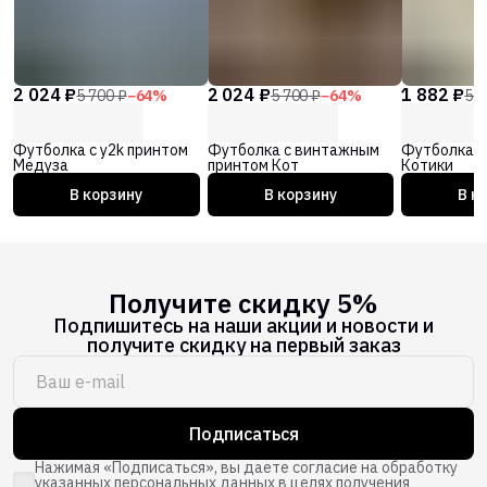
2 024 ₽
2 024 ₽
1 882 ₽
5 700 ₽
−
64
%
5 700 ₽
−
64
%
5 3
Футболка с y2k принтом
Футболка с винтажным
Футболка с
Медуза
принтом Кот
Котики
В корзину
В корзину
В к
Получите скидку 5%
Подпишитесь на наши акции и новости и
получите скидку на первый заказ
Подписаться
Нажимая «Подписаться», вы даете согласие на обработку
указанных персональных данных в целях получения