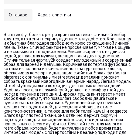
О товаре
Характеристики
Эстетик футболка с ретро принтом котики - стильный выбор
для тех, кто ценит непринужденность и удобство. Креативная
и объемная благодаря свободному крою со спущенной линией
плеча. Ткань с пич эффектом не просвечивает, мягкая на ощупь
и не сковывает телодвижения. Унисекс варенка с надписью
подойдет как для мужчин, женщин так и для подростков.
Отличительная черта y2k создает молодежный и современный
образ для парней и девушек. Коричневая потертая футболка с
котами выполнена из качественного натурального хлопка,
обеспечивая комфорт и дышащие свойства. Яркая футболка
pinterest с оригинальными streetwear деталями поможет
собрать красивый новогодний вечерний наряд. Легкая модель
street style идеально подходит для теплых осенних дней.
Удобная посадка и прямой крой делают её комфортной для
носки в течение всего дня. Широкая тишка пинтерест имеет
свободный силуэт, что позволяет свободно двигаться и
чувствовать себя сексуально. Удлиненный силуэт oversize
делают её подходящей для создания образа в стиле
кокеткор-эстетики, а также для любителей kawaii и coquette.
Благодаря плотной ткани, она отлично держит форму и
подходит как для повседневной носки, так и для создания
прикольных cutecore аутфитов. Сочетайте её для милого и
retro образа, который будет актуален в любое время года.
Интересная модель с потертостями идеально подходит для