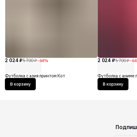
2 024 ₽
2 024 ₽
5 700 ₽
−
64
%
5 700 ₽
−
64
Футболка с азия принтом Кот
Футболка с аниме 
В корзину
В корзину
Подпиши