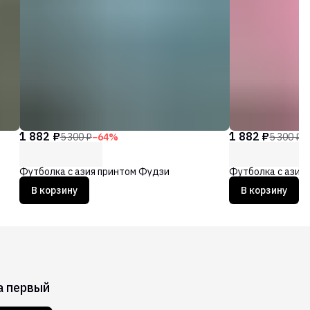
1 882 ₽
1 882 ₽
5 300 ₽
−
64
%
5 300 ₽
−
Футболка с азия принтом Фудзи
Футболка с азия
В корзину
В корзину
а первый