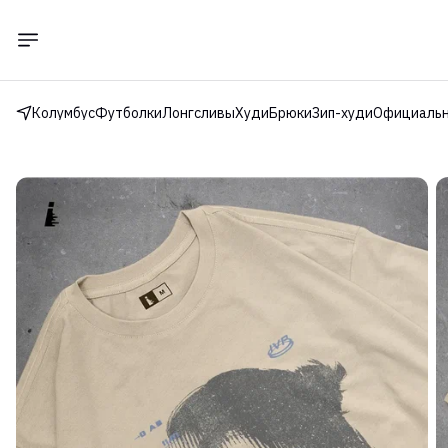
Колумбус
Футболки
Лонгсливы
Худи
Брюки
Зип-худи
Официальн