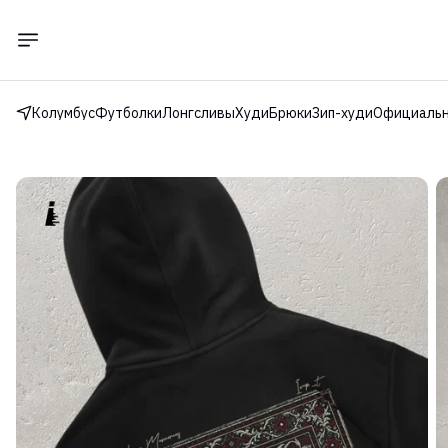
Колумбус
Футболки
Лонгсливы
Худи
Брюки
Зип-худи
Официальн