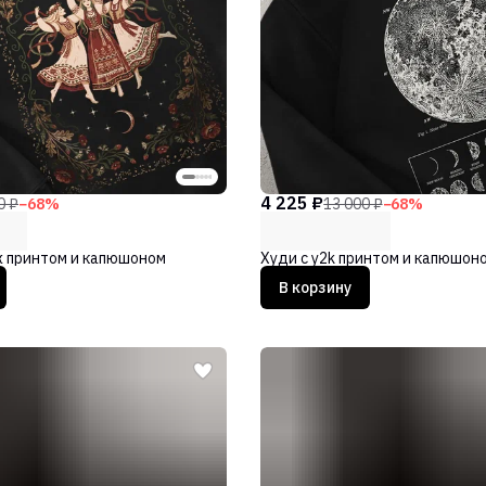
4 225 ₽
0 ₽
−
68
%
13 000 ₽
−
68
%
ж принтом и капюшоном
Худи с y2k принтом и капюшон
В корзину