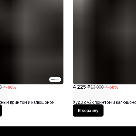
4 225 ₽
0 ₽
−
68
%
13 000 ₽
−
68
%
жным принтом и капюшоном
Худи с y2k принтом и капюшон
В корзину