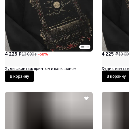
4 225 ₽
4 225 ₽
13 000 ₽
−
68
%
13 00
Худи с винтаж принтом и капюшоном
Худи с винта
В корзину
В корзину