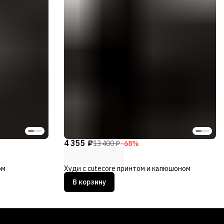
4 355 ₽
13 400 ₽
−
68
%
ом
Худи с cutecore принтом и капюшоном
В корзину