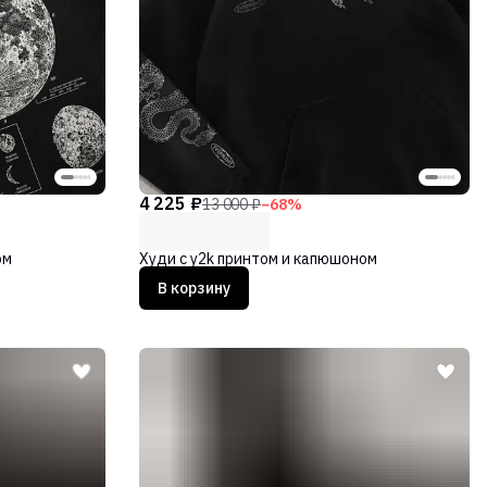
4 225 ₽
13 000 ₽
−
68
%
ом
Худи с y2k принтом и капюшоном
В корзину