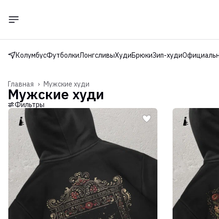
Колумбус
Футболки
Лонгсливы
Худи
Брюки
Зип-худи
Официальн
Главная
›
Мужские худи
Мужские худи
Фильтры