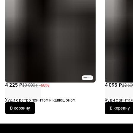
4 225 ₽
4 095 ₽
13 000 ₽
−
68
%
12 60
Худи с ретро принтом и капюшоном
Худи с винта
В корзину
В корзину