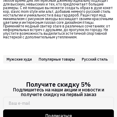
любое время дня. Интересный джемпер идеально подходит
для высоких, невысоких и тех, кто предпочитает большие
размеры. С её помощью вы можете создать образ в духе кокет
кор, slavic mom style или альт, добавив немного русский стиль
ностальгии и уникальности в ваш гардероб. Рашн герл муд
минимализм с рисунком звезды восхищает своими красочными
цветами и интересным russian core дизайном птицы.
Применяйте модный свитер stare в различных сочетаниях: от
неформальных встреч с друзьями, до прогулок по городу. Не
упустите возможность выделиться эстетичной спортивной
мастеркой с дополнительным утеплением.
Мужские худи
Популярные товары
Русский стиль
Х
Получите скидку 5%
Подпишитесь на наши акции и новости и
получите скидку на первый заказ
Подписаться