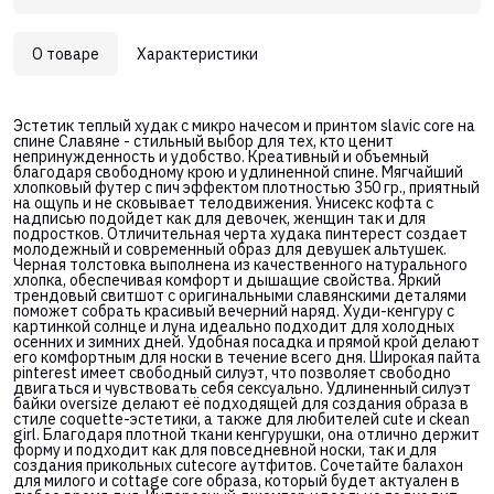
О товаре
Характеристики
Эстетик теплый худак с микро начесом и принтом slavic core на
спине Славяне - стильный выбор для тех, кто ценит
непринужденность и удобство. Креативный и объемный
благодаря свободному крою и удлиненной спине. Мягчайший
хлопковый футер с пич эффектом плотностью 350 гр., приятный
на ощупь и не сковывает телодвижения. Унисекс кофта с
надписью подойдет как для девочек, женщин так и для
подростков. Отличительная черта худака пинтерест создает
молодежный и современный образ для девушек альтушек.
Черная толстовка выполнена из качественного натурального
хлопка, обеспечивая комфорт и дышащие свойства. Яркий
трендовый свитшот с оригинальными славянскими деталями
поможет собрать красивый вечерний наряд. Худи-кенгуру с
картинкой солнце и луна идеально подходит для холодных
осенних и зимних дней. Удобная посадка и прямой крой делают
его комфортным для носки в течение всего дня. Широкая пайта
pinterest имеет свободный силуэт, что позволяет свободно
двигаться и чувствовать себя сексуально. Удлиненный силуэт
байки oversize делают её подходящей для создания образа в
стиле coquette-эстетики, а также для любителей cute и ckean
girl. Благодаря плотной ткани кенгурушки, она отлично держит
форму и подходит как для повседневной носки, так и для
создания прикольных cutecore аутфитов. Сочетайте балахон
для милого и cottage core образа, который будет актуален в