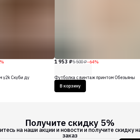
1 953 ₽
%
5 500 ₽
−
64
%
м y2k Скуби ду
Футболка с винтаж принтом Обезьяны
В корзину
Получите скидку 5%
тесь на наши акции и новости и получите скидку н
заказ