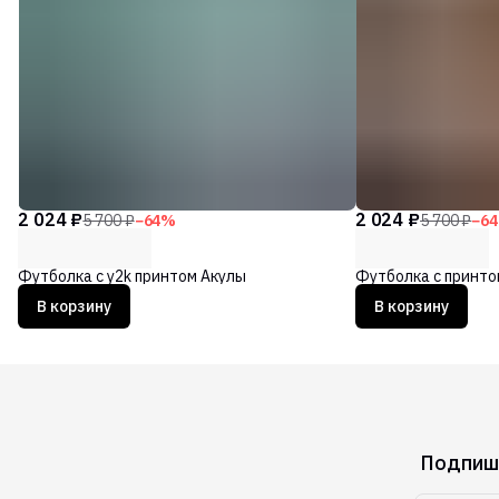
2 024 ₽
2 024 ₽
5 700 ₽
−
64
%
5 700 ₽
−
64
Футболка с y2k принтом Акулы
Футболка с принто
В корзину
В корзину
Подпиши