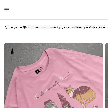
Колумбус
Футболки
Лонгсливы
Худи
Брюки
Зип-худи
Официальн