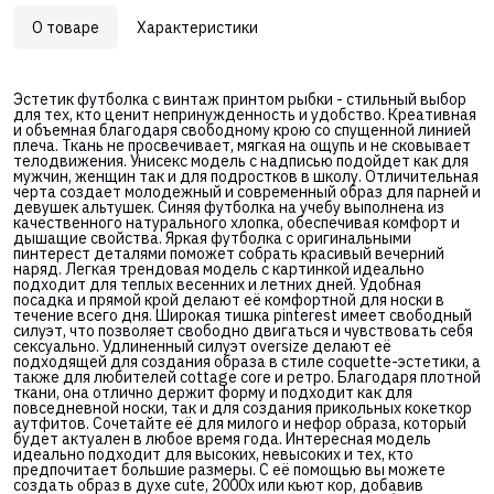
О товаре
Характеристики
Эстетик футболка с винтаж принтом рыбки - стильный выбор
для тех, кто ценит непринужденность и удобство. Креативная
и объемная благодаря свободному крою со спущенной линией
плеча. Ткань не просвечивает, мягкая на ощупь и не сковывает
телодвижения. Унисекс модель с надписью подойдет как для
мужчин, женщин так и для подростков в школу. Отличительная
черта создает молодежный и современный образ для парней и
девушек альтушек. Синяя футболка на учебу выполнена из
качественного натурального хлопка, обеспечивая комфорт и
дышащие свойства. Яркая футболка с оригинальными
пинтерест деталями поможет собрать красивый вечерний
наряд. Легкая трендовая модель с картинкой идеально
подходит для теплых весенних и летних дней. Удобная
посадка и прямой крой делают её комфортной для носки в
течение всего дня. Широкая тишка pinterest имеет свободный
силуэт, что позволяет свободно двигаться и чувствовать себя
сексуально. Удлиненный силуэт oversize делают её
подходящей для создания образа в стиле coquette-эстетики, а
также для любителей cottage core и ретро. Благодаря плотной
ткани, она отлично держит форму и подходит как для
повседневной носки, так и для создания прикольных кокеткор
аутфитов. Сочетайте её для милого и нефор образа, который
будет актуален в любое время года. Интересная модель
идеально подходит для высоких, невысоких и тех, кто
предпочитает большие размеры. С её помощью вы можете
создать образ в духе cute, 2000х или кьют кор, добавив