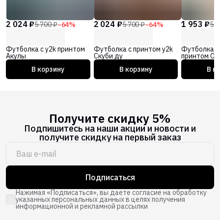
2 024 ₽
2 024 ₽
1 953 ₽
5 700 ₽
−
64
%
5 700 ₽
−
64
%
5 5
Футболка с y2k принтом
Футболка с принтом y2k
Футболка с
Акулы
Скуби ду
принтом Об
В корзину
В корзину
В к
Получите скидку 5%
Подпишитесь на наши акции и новости и
получите скидку на первый заказ
Подписаться
Нажимая «Подписаться», вы даете согласие на обработку
указанных персональных данных в целях получения
информационной и рекламной рассылки