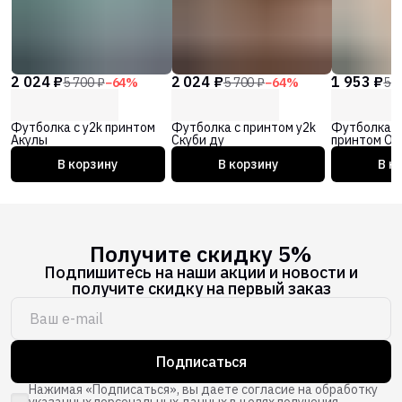
2 024 ₽
2 024 ₽
1 953 ₽
5 700 ₽
−
64
%
5 700 ₽
−
64
%
5 5
Футболка с y2k принтом
Футболка с принтом y2k
Футболка с
Акулы
Скуби ду
принтом Об
В корзину
В корзину
В к
Получите скидку 5%
Подпишитесь на наши акции и новости и
получите скидку на первый заказ
Подписаться
Нажимая «Подписаться», вы даете согласие на обработку
указанных персональных данных в целях получения