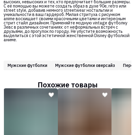
высоких, невысоких и тех, кто предпочитает большие размеры.
С её помощью вы можете создать образ в духе 90е, retro или
street style, добавив немного streetwear ностальгии и
уникальности в ваш гардероб. Милая стритуха с рисунком
anime восхищает своими красочными цветами и интересным
стрит стайл дизайном. Применяйте модную vintage футболку
Зевс в различных сочетаниях: от неформальных встреч с
друзьями, до прогулок по городу. Не упустите возможность
выделиться с этой эстетичной женственной Disney футболкой
аниме.
Мужские футболки
Мужские футболки оверсайз
Перс
Похожие товары