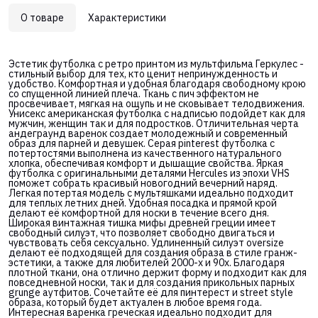
О товаре
Характеристики
Эстетик футболка с ретро принтом из мультфильма Геркулес -
стильный выбор для тех, кто ценит непринужденность и
удобство. Комфортная и удобная благодаря свободному крою
со спущенной линией плеча. Ткань с пич эффектом не
просвечивает, мягкая на ощупь и не сковывает телодвижения.
Унисекс американская футболка с надписью подойдет как для
мужчин, женщин так и для подростков. Отличительная черта
андеграунд варенок создает молодежный и современный
образ для парней и девушек. Серая pinterest футболка с
потертостями выполнена из качественного натурального
хлопка, обеспечивая комфорт и дышащие свойства. Яркая
футболка с оригинальными деталями Hercules из эпохи VHS
поможет собрать красивый новогодний вечерний наряд.
Легкая потертая модель с мультяшками идеально подходит
для теплых летних дней. Удобная посадка и прямой крой
делают её комфортной для носки в течение всего дня.
Широкая винтажная тишка мифы древней греции имеет
свободный силуэт, что позволяет свободно двигаться и
чувствовать себя сексуально. Удлиненный силуэт oversize
делают её подходящей для создания образа в стиле гранж-
эстетики, а также для любителей 2000-х и 90х. Благодаря
плотной ткани, она отлично держит форму и подходит как для
повседневной носки, так и для создания прикольных парных
grunge аутфитов. Сочетайте её для пинтерест и street style
образа, который будет актуален в любое время года.
Интересная варенка греческая идеально подходит для