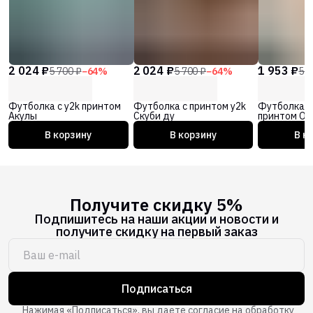
2 024 ₽
2 024 ₽
1 953 ₽
5 700 ₽
−
64
%
5 700 ₽
−
64
%
5 5
Футболка с y2k принтом
Футболка с принтом y2k
Футболка с
Акулы
Скуби ду
принтом Об
В корзину
В корзину
В к
Получите скидку 5%
Подпишитесь на наши акции и новости и
получите скидку на первый заказ
Подписаться
Нажимая «Подписаться», вы даете согласие на обработку