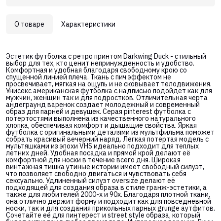
О товаре
Характеристики
Эстетик футболка с ретро принтом Darkwing Duck - стильный
выбор для тех, кто ценит непринужденность и удобство.
Комфортная и удобная благодаря свободному крою со
спущенной линией плеча. Ткань с пич эффектом не
просвечивает, мягкая на ощупь и не сковывает телодвижения.
Унисекс американская футболка с надписью подойдет как для
мужчин, женщин так и для подростков. Отличительная черта
андеграунд варенок создает молодежный и современный
образ для парней и девушек. Серая pinterest футболка с
потертостями выполнена из качественного натурального
хлопка, обеспечивая комфорт и дышащие свойства. Яркая
футболка с оригинальными деталями из мультфильма поможет
собрать красивый вечерний наряд. Легкая потертая модель с
мультяшками из эпохи VHS идеально подходит для теплых
летних дней. Удобная посадка и прямой крой делают её
комфортной для носки в течение всего дня. Широкая
винтажная тишка утиные истории имеет свободный силуэт,
что позволяет свободно двигаться и чувствовать себя
сексуально. Удлиненный силуэт oversize делают её
подходящей для создания образа в стиле гранж-эстетики, а
также для любителей 2000-х и 90х. Благодаря плотной ткани,
она отлично держит форму и подходит как для повседневной
носки, так и для создания прикольных парных grunge аутфитов.
Сочетайте её для пинтерест и street style образа, который