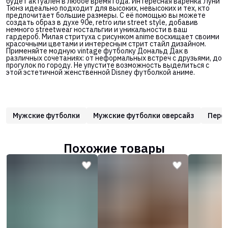
будет актуален в любое время года. Интересная варенка Луни
Тюнз идеально подходит для высоких, невысоких и тех, кто
предпочитает большие размеры. С её помощью вы можете
создать образ в духе 90е, retro или street style, добавив
немного streetwear ностальгии и уникальности в ваш
гардероб. Милая стритуха с рисунком anime восхищает своими
красочными цветами и интересным стрит стайл дизайном.
Применяйте модную vintage футболку Дональд Дак в
различных сочетаниях: от неформальных встреч с друзьями, до
прогулок по городу. Не упустите возможность выделиться с
этой эстетичной женственной Disney футболкой аниме.
Мужские футболки
Мужские футболки оверсайз
Перс
Похожие товары