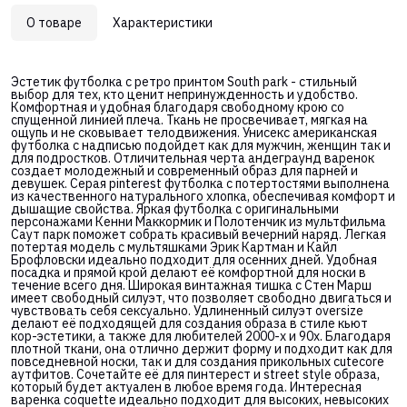
О товаре
Характеристики
Эстетик футболка с ретро принтом South park - стильный
выбор для тех, кто ценит непринужденность и удобство.
Комфортная и удобная благодаря свободному крою со
спущенной линией плеча. Ткань не просвечивает, мягкая на
ощупь и не сковывает телодвижения. Унисекс американская
футболка с надписью подойдет как для мужчин, женщин так и
для подростков. Отличительная черта андеграунд варенок
создает молодежный и современный образ для парней и
девушек. Серая pinterest футболка с потертостями выполнена
из качественного натурального хлопка, обеспечивая комфорт и
дышащие свойства. Яркая футболка с оригинальными
персонажами Кенни Маккормик и Полотенчик из мультфильма
Саут парк поможет собрать красивый вечерний наряд. Легкая
потертая модель с мультяшками Эрик Картман и Кайл
Брофловски идеально подходит для осенних дней. Удобная
посадка и прямой крой делают её комфортной для носки в
течение всего дня. Широкая винтажная тишка с Стен Марш
имеет свободный силуэт, что позволяет свободно двигаться и
чувствовать себя сексуально. Удлиненный силуэт oversize
делают её подходящей для создания образа в стиле кьют
кор-эстетики, а также для любителей 2000-х и 90х. Благодаря
плотной ткани, она отлично держит форму и подходит как для
повседневной носки, так и для создания прикольных cutecore
аутфитов. Сочетайте её для пинтерест и street style образа,
который будет актуален в любое время года. Интересная
варенка coquette идеально подходит для высоких, невысоких