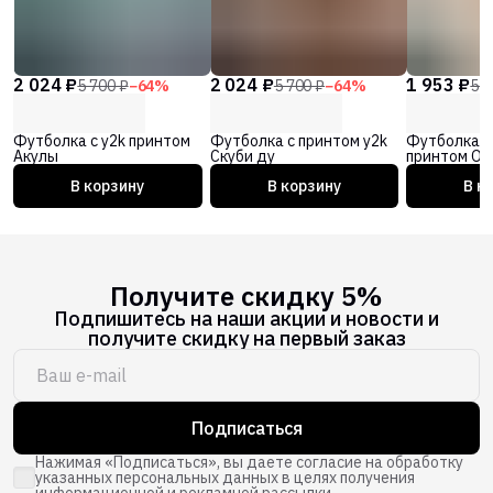
2 024 ₽
2 024 ₽
1 953 ₽
5 700 ₽
−
64
%
5 700 ₽
−
64
%
5 5
Футболка с y2k принтом
Футболка с принтом y2k
Футболка с
Акулы
Скуби ду
принтом Об
В корзину
В корзину
В к
Получите скидку 5%
Подпишитесь на наши акции и новости и
получите скидку на первый заказ
Подписаться
Нажимая «Подписаться», вы даете согласие на обработку
указанных персональных данных в целях получения
информационной и рекламной рассылки