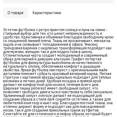
О товаре
Характеристики
Эстетик футболка с ретро принтом солнце и луна на спине -
стильный выбор для тех, кто ценит непринужденность и
удобство. Креативная и объемная благодаря свободному крою
со спущенной линией плеча. Ткань не просвечивает, мягкая на
ощупь и не сковывает телодвижения в офисе. Унисекс
трендовая варенка с надписью трансформация подойдет как
для мужчин, женщин так и для подростков в школу.
Отличительная черта создает молодежный и современный
образ для парней и девушек альтушек. Графит потертая
футболка для физкультуры выполнена из качественного
натурального хлопка, обеспечивая комфорт и дышащие
свойства. Яркая футболка пинтерест с оригинальными майя
деталями поможет собрать красивый вечерний наряд. Легкая
стритуха с картинкой звезды идеально подходит для теплых
весенних и летних дней. Удобная посадка и прямой крой
делают её комфортной для носки в течение всего дня.
Широкая тишка pinterest имеет свободный силуэт, что
позволяет свободно двигаться и чувствовать себя сексуально.
Удлиненный силуэт oversize делают её подходящей для
создания образа в стиле dark coquette-эстетики, а также для
любителей кокеткор и кьют кор. Благодаря плотной ткани, она
отлично держит форму и подходит как для повседневной
носки, так и для создания прикольных гранж аутфитов.
Сочетайте её для готического и нефор образа, который будет