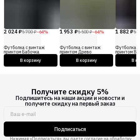
2 024 ₽
1 953 ₽
1 882 ₽
5 700 ₽
−
64
%
5 500 ₽
−
64
%
5 3
Футболка с винтаж
Футболка с винтаж
Футболка с
принтом Бабочка
принтом Древо
принтом Ве
В корзину
В корзину
В к
Получите скидку 5%
Подпишитесь на наши акции и новости и
получите скидку на первый заказ
Подписаться
Нажимая «Подписаться», вы даете согласие на обработку