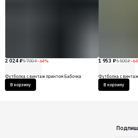
2 024 ₽
1 953 ₽
5 700 ₽
−
64
%
5 500 ₽
−
64
Футболка с винтаж принтом Бабочка
Футболка с винта
В корзину
В корзину
Подпиши