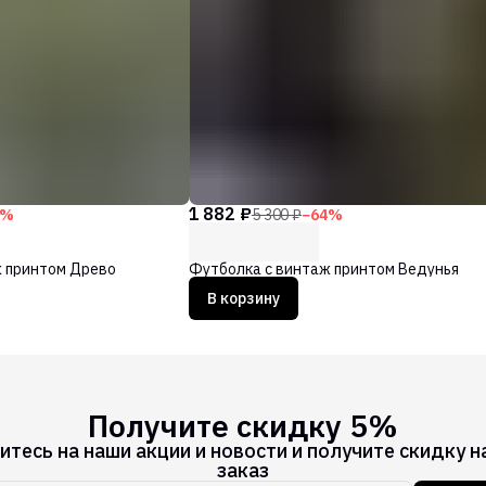
1 882 ₽
%
5 300 ₽
−
64
%
ж принтом Древо
Футболка с винтаж принтом Ведунья
В корзину
Получите скидку 5%
тесь на наши акции и новости и получите скидку н
заказ