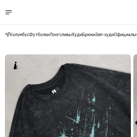
Колумбус
Футболки
Лонгсливы
Худи
Брюки
Зип-худи
Официальн