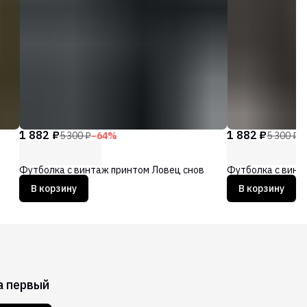
1 882 ₽
1 882 ₽
5 300 ₽
−
64
%
5 300 ₽
−
Футболка с винтаж принтом Ловец снов
Футболка с винт
В корзину
В корзину
а первый