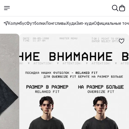
Колумбус
Футболки
Лонгсливы
Худи
Зип-худи
Официальные точ