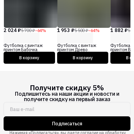
2 024 ₽
1 953 ₽
1 882 ₽
5 700 ₽
−
64
%
5 500 ₽
−
64
%
5 3
Футболка с винтаж
Футболка с винтаж
Футболка с
принтом Бабочка
принтом Древо
принтом Ве
В корзину
В корзину
В к
Получите скидку 5%
Подпишитесь на наши акции и новости и
получите скидку на первый заказ
Подписаться
Нажимая «Подписаться», вы даете согласие на обработку