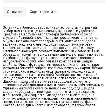
О товаре
Характеристики
Эстетик футболка с ретро принтом астрология - стильный
выбор для тех, кто ценит непринужденность и удобство.
Креативная и объемная благодаря свободному крою со
спущенной линией плеча. Ткань не просвечивает, мягкая на
ощупь и не сковывает телодвижения. Унисекс трендовая
варенка с надписью лев подойдет как для мужчин овен,
женщин стрелец так и для подростков водолей в школу.
Отличительная черта создает молодежный и современный
образ для парней телец и девушек альтушек. Графит потертая
футболка для физкультуры выполнена из качественного
натурального хлопка, обеспечивая комфорт и дышащие
свойства. Яркая футболка пинтерест с оригинальными таро
деталями поможет собрать красивый вечерний наряд. Легкая
стритуха с картинкой близнецы идеально подходит для
теплых весенних и летних дней. Удобная посадка и прямой
крой делают её комфортной для носки в течение всего дня.
Широкая тишка pinterest имеет свободный силуэт, что
позволяет свободно двигаться и чувствовать себя сексуально.
Удлиненный силуэт oversize делают её подходящей для
создания образа в стиле кокеткор-эстетики, а также для
любителей y2k и coquette. Благодаря плотной ткани, она
отлично держит форму и подходит как для повседневной
носки, так и для создания прикольных кьют кор аутфитов.
Сочетайте её для милого и нефор образа, который будет