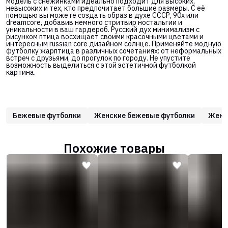
модель с снежинками идеально подходит для высоких,
невысоких и тех, кто предпочитает большие размеры. С её
помощью вы можете создать образ в духе СССР, 90х или
dreamcore, добавив немного стритвир ностальгии и
уникальности в ваш гардероб. Русский дух минимализм с
рисунком птица восхищает своими красочными цветами и
интересным russian core дизайном солнце. Применяйте модную
футболку жарптица в различных сочетаниях: от неформальных
встреч с друзьями, до прогулок по городу. Не упустите
возможность выделиться с этой эстетичной футболкой
картина.
Бежевые футболки
Женские бежевые футболки
Женс
Похожие товары