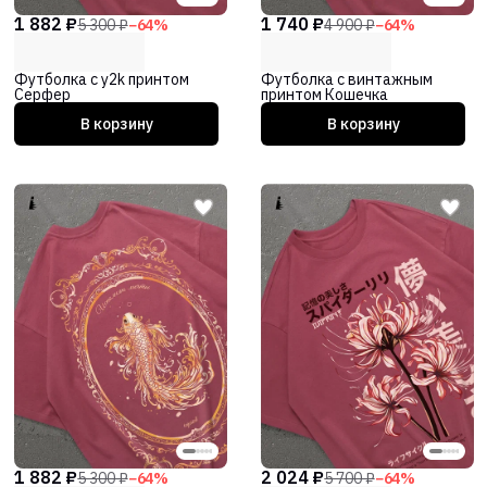
1 882 ₽
1 740 ₽
5 300 ₽
−
64
%
4 900 ₽
−
64
%
Футболка с y2k принтом
Футболка с винтажным
Серфер
принтом Кошечка
В корзину
В корзину
1 882 ₽
2 024 ₽
5 300 ₽
−
64
%
5 700 ₽
−
64
%