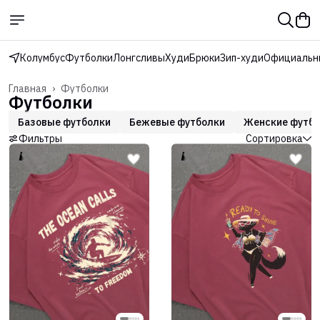
Колумбус
Футболки
Лонгсливы
Худи
Брюки
Зип-худи
Официальн
Главная
›
Футболки
Футболки
Базовые футболки
Бежевые футболки
Женские футб
Фильтры
Сортировка