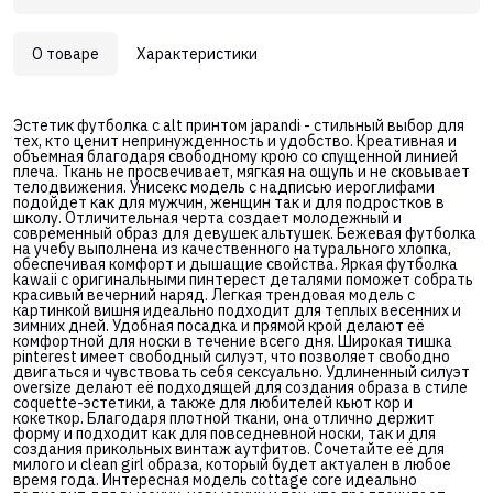
О товаре
Характеристики
Эстетик футболка с alt принтом japandi - стильный выбор для
тех, кто ценит непринужденность и удобство. Креативная и
объемная благодаря свободному крою со спущенной линией
плеча. Ткань не просвечивает, мягкая на ощупь и не сковывает
телодвижения. Унисекс модель с надписью иероглифами
подойдет как для мужчин, женщин так и для подростков в
школу. Отличительная черта создает молодежный и
современный образ для девушек альтушек. Бежевая футболка
на учебу выполнена из качественного натурального хлопка,
обеспечивая комфорт и дышащие свойства. Яркая футболка
kawaii с оригинальными пинтерест деталями поможет собрать
красивый вечерний наряд. Легкая трендовая модель с
картинкой вишня идеально подходит для теплых весенних и
зимних дней. Удобная посадка и прямой крой делают её
комфортной для носки в течение всего дня. Широкая тишка
pinterest имеет свободный силуэт, что позволяет свободно
двигаться и чувствовать себя сексуально. Удлиненный силуэт
oversize делают её подходящей для создания образа в стиле
coquette-эстетики, а также для любителей кьют кор и
кокеткор. Благодаря плотной ткани, она отлично держит
форму и подходит как для повседневной носки, так и для
создания прикольных винтаж аутфитов. Сочетайте её для
милого и clean girl образа, который будет актуален в любое
время года. Интересная модель cottage core идеально