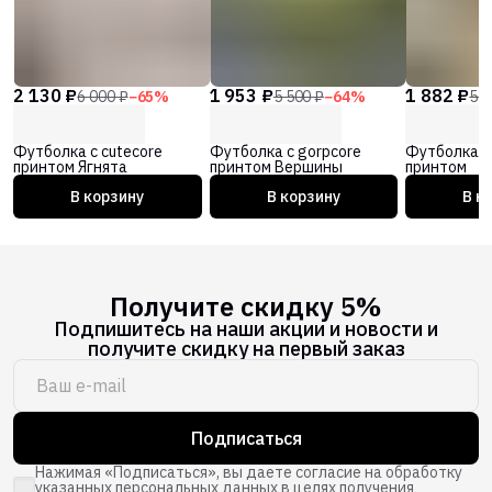
2 130 ₽
1 953 ₽
1 882 ₽
6 000 ₽
−
65
%
5 500 ₽
−
64
%
5 3
Футболка с cutecore
Футболка с gorpcore
Футболка с 
принтом Ягнята
принтом Вершины
принтом
В корзину
В корзину
В к
Получите скидку 5%
Подпишитесь на наши акции и новости и
получите скидку на первый заказ
Подписаться
Нажимая «Подписаться», вы даете согласие на обработку
указанных персональных данных в целях получения