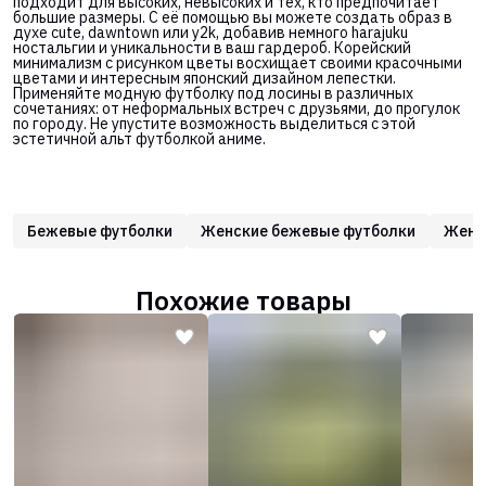
подходит для высоких, невысоких и тех, кто предпочитает
большие размеры. С её помощью вы можете создать образ в
духе cute, dawntown или y2k, добавив немного harajuku
ностальгии и уникальности в ваш гардероб. Корейский
минимализм с рисунком цветы восхищает своими красочными
цветами и интересным японский дизайном лепестки.
Применяйте модную футболку под лосины в различных
сочетаниях: от неформальных встреч с друзьями, до прогулок
по городу. Не упустите возможность выделиться с этой
эстетичной альт футболкой аниме.
Бежевые футболки
Женские бежевые футболки
Женс
Похожие товары