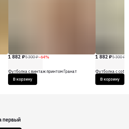
1 882 ₽
1 882 ₽
5 300 ₽
−
64
%
5 300 ₽
−
Футболка с винтаж принтом Гранат
Футболка с cott
В корзину
В корзину
а первый