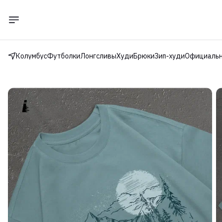
Колумбус
Футболки
Лонгсливы
Худи
Брюки
Зип-худи
Официальн