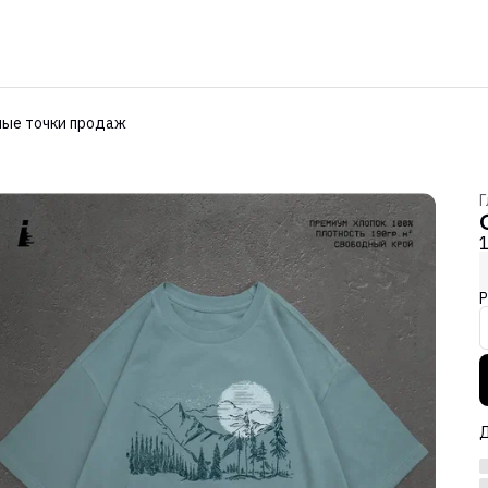
ые точки продаж
Г
Р