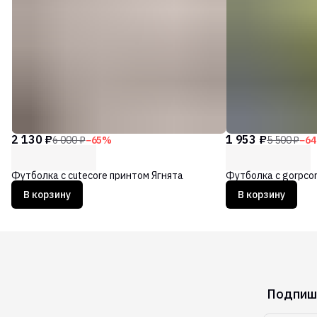
2 130 ₽
1 953 ₽
6 000 ₽
−
65
%
5 500 ₽
−
64
Футболка с cutecore принтом Ягнята
Футболка с gorpco
В корзину
В корзину
Подпиши