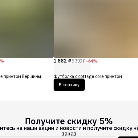
1 882 ₽
%
5 300 ₽
−
64
%
re принтом Вершины
Футболка с cottage core принтом
В корзину
Получите скидку 5%
тесь на наши акции и новости и получите скидку н
заказ