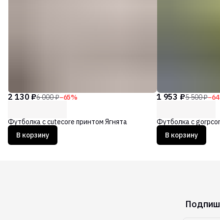
2 130 ₽
1 953 ₽
6 000 ₽
−
65
%
5 500 ₽
−
64
Футболка с cutecore принтом Ягнята
Футболка с gorpco
В корзину
В корзину
Подпиши