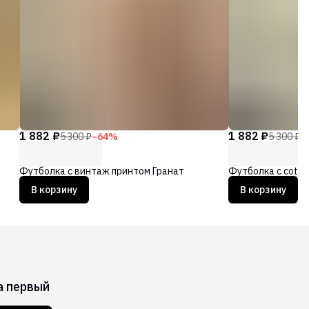
1 882 ₽
1 882 ₽
5 300 ₽
−
64
%
5 300 ₽
−
Футболка с винтаж принтом Гранат
Футболка с cott
В корзину
В корзину
а первый