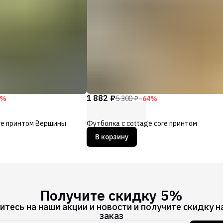
1 882 ₽
%
5 300 ₽
−
64
%
re принтом Вершины
Футболка с cottage core принтом
В корзину
Получите скидку 5%
тесь на наши акции и новости и получите скидку н
заказ