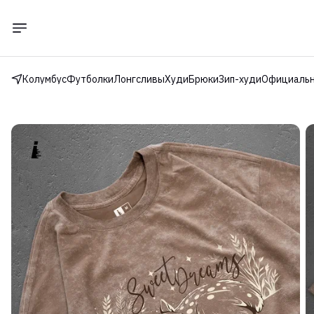
Колумбус
Футболки
Лонгсливы
Худи
Брюки
Зип-худи
Официальн