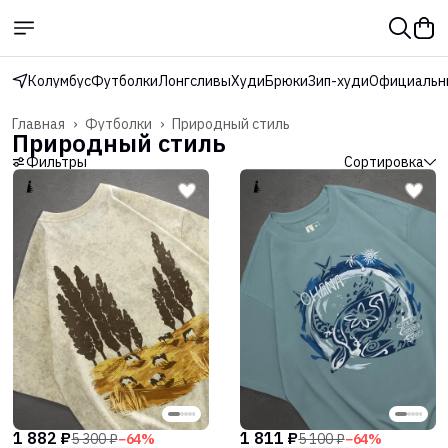
Колумбус
Футболки
Лонгсливы
Худи
Брюки
Зип-худи
Официальн
Главная
›
Футболки
›
Природный стиль
Природный стиль
Фильтры
Сортировка
1 882 ₽
1 811 ₽
5 300 ₽
−
64
%
5 100 ₽
−
64
%