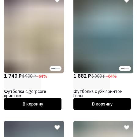
1 740 ₽
1 882 ₽
4 900 ₽
−
64
%
5 300 ₽
−
64
%
Футболка с gorpcore
Футболка с y2k принтом
принтом
Горы
В корзину
В корзину