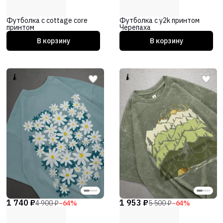
Футболка с cottage core
Футболка с y2k принтом
принтом
Черепаха
В корзину
В корзину
1 740 ₽
1 953 ₽
4 900 ₽
−
64
%
5 500 ₽
−
64
%