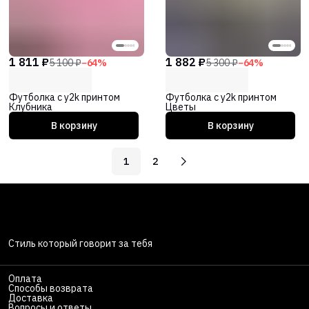
1 811 ₽
1 882 ₽
5 100 ₽
−
64
%
5 300 ₽
−
64
%
Футболка с y2k принтом
Футболка с y2k принтом
Клубника
Цветы
В корзину
В корзину
1
2
Стиль который говорит за тебя
Оплата
Способы возврата
Доставка
Вопросы и ответы