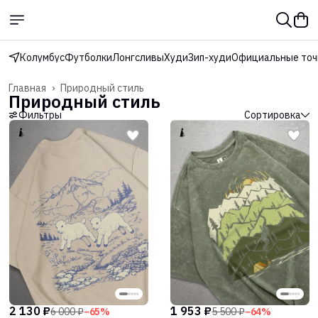
Колумбус
Футболки
Лонгсливы
Худи
Зип-худи
Официальные точ
Главная
›
Природный стиль
Природный стиль
Фильтры
Сортировка
2 130 ₽
1 953 ₽
6 000 ₽
−
65
%
5 500 ₽
−
64
%