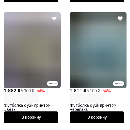
1 882 ₽
1 811 ₽
5 300 ₽
−
64
%
5 100 ₽
−
64
%
Футболка с y2k принтом
Футболка с y2k принтом
Цветы
Черепаха
В корзину
В корзину