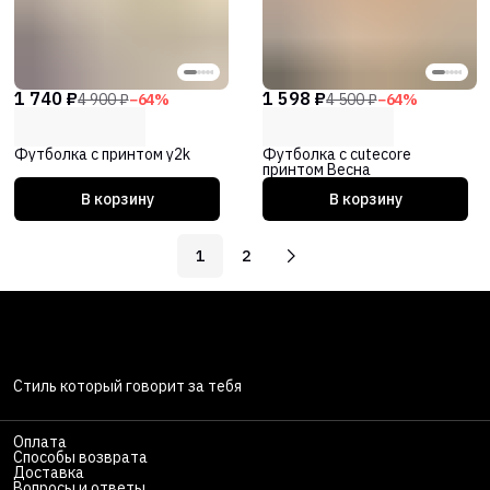
1 740 ₽
1 598 ₽
4 900 ₽
−
64
%
4 500 ₽
−
64
%
Футболка с принтом y2k
Футболка с cutecore
принтом Весна
В корзину
В корзину
1
2
Стиль который говорит за тебя
Оплата
Способы возврата
Доставка
Вопросы и ответы