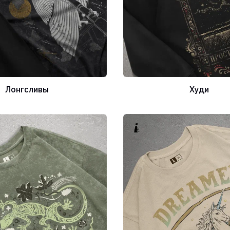
Лонгсливы
Худи